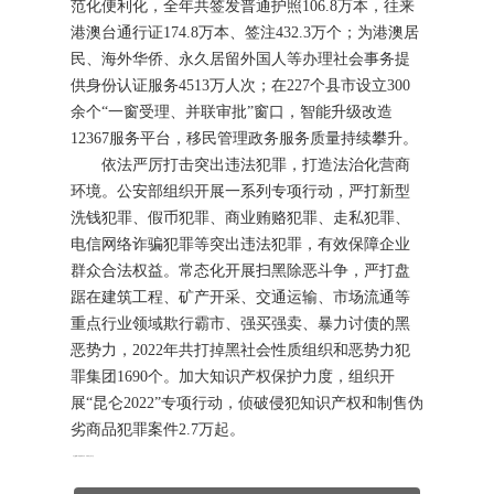
范化便利化，全年共签发普通护照106.8万本，往来
港澳台通行证174.8万本、签注432.3万个；为港澳居
民、海外华侨、永久居留外国人等办理社会事务提
供身份认证服务4513万人次；在227个县市设立300
余个“一窗受理、并联审批”窗口，智能升级改造
12367服务平台，移民管理政务服务质量持续攀升。
依法严厉打击突出违法犯罪，打造法治化营商
环境。公安部组织开展一系列专项行动，严打新型
洗钱犯罪、假币犯罪、商业贿赂犯罪、走私犯罪、
电信网络诈骗犯罪等突出违法犯罪，有效保障企业
群众合法权益。常态化开展扫黑除恶斗争，严打盘
踞在建筑工程、矿产开采、交通运输、市场流通等
重点行业领域欺行霸市、强买强卖、暴力讨债的黑
恶势力，2022年共打掉黑社会性质组织和恶势力犯
罪集团1690个。加大知识产权保护力度，组织开
展“昆仑2022”专项行动，侦破侵犯知识产权和制售伪
劣商品犯罪案件2.7万起。
本文
意昂5平台
编辑发布，转载请注明出处
http://www.whatname.net/index.php/article/gongsixinwen/196.html