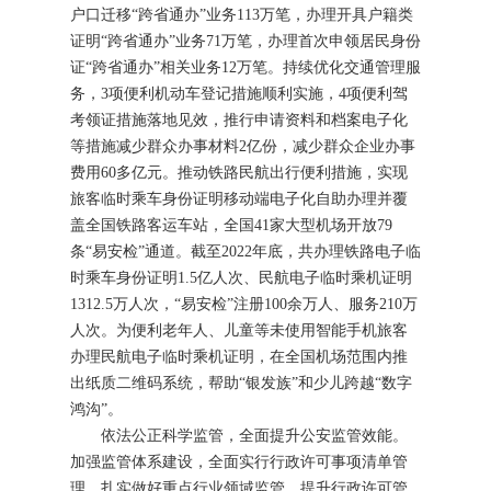
户口迁移“跨省通办”业务113万笔，办理开具户籍类
证明“跨省通办”业务71万笔，办理首次申领居民身份
证“跨省通办”相关业务12万笔。持续优化交通管理服
务，3项便利机动车登记措施顺利实施，4项便利驾
考领证措施落地见效，推行申请资料和档案电子化
等措施减少群众办事材料2亿份，减少群众企业办事
费用60多亿元。推动铁路民航出行便利措施，实现
旅客临时乘车身份证明移动端电子化自助办理并覆
盖全国铁路客运车站，全国41家大型机场开放79
条“易安检”通道。截至2022年底，共办理铁路电子临
时乘车身份证明1.5亿人次、民航电子临时乘机证明
1312.5万人次，“易安检”注册100余万人、服务210万
人次。为便利老年人、儿童等未使用智能手机旅客
办理民航电子临时乘机证明，在全国机场范围内推
出纸质二维码系统，帮助“银发族”和少儿跨越“数字
鸿沟”。
依法公正科学监管，全面提升公安监管效能。
加强监管体系建设，全面实行行政许可事项清单管
理，扎实做好重点行业领域监管，提升行政许可管