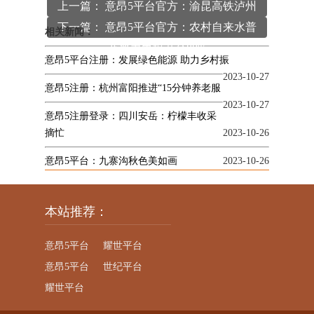
上一篇： 意昂5平台官方：渝昆高铁泸州
下一篇： 意昂5平台官方：农村自来水普
沱江特大桥主跨顺利合龙
相关新闻：
及率力争提升至88%
意昂5平台注册：发展绿色能源 助力乡村振
2023-10-27
意昂5注册：杭州富阳推进“15分钟养老服
2023-10-27
意昂5注册登录：四川安岳：柠檬丰收采
摘忙
2023-10-26
意昂5平台：九寨沟秋色美如画
2023-10-26
本站推荐：
意昂5平台
耀世平台
意昂5平台
世纪平台
耀世平台