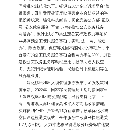
理标准化规范化水平。畅通12389“企业诉求平台”监
督渠道，及时受理处置反映侵害企业合法权益的举
报投诉线索。强化科技赋能，优化完善公安部“互联
网+公安政务服务”平台，持续推动公安政务服务“一
网通办”，累计上线170类法定公安行政权力事项和
44类高频公安便民服务事项，实现“进一网、能通
办”。除因政策、保密等原因不能网办的事项外，平
台发布的公安政务服务事项全程网办率达69%。加强
建设公安政务服务移动端应用，提供同名人数查
询、无犯罪记录证明核验、民航临时乘机证明等在
线办理业务。
深化移民和出入境管理服务改革，加强政策制
度创新。2022年，国家移民管理局主动对接国家重
大发展战略和区域发展战略，出台支持北京、上
海、粤港澳大湾区建设高水平人才高地政策措施。
实施便利企业生产经营14项新举措，改革优化水陆
空口岸边检通关模式，全年服务中欧班列快速通关
1.7万余列次。大力推进移民管理政务服务标准化规