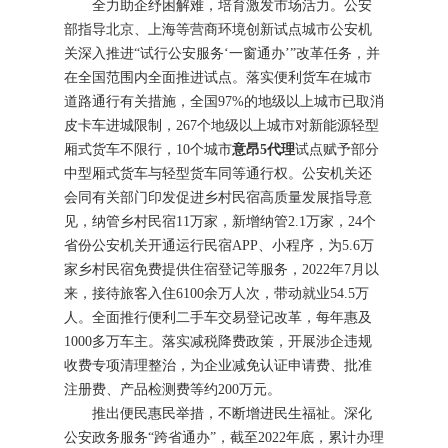
全力助企纾困解难，培育激发市场活力。公安
部指导北京、上海等营商环境创新试点城市公安机
关深入推进“试行公安服务‘一窗通办’”改革任务，并
在全国范围内全面推进试点。落实便利货车在城市
道路通行有关措施，全国97%的地级以上城市已取消
皮卡车进城限制，267个地级以上城市对新能源轻型
厢式货车不限行，10个城市
意昂5代理
试点赋予部分
中型厢式货车与轻型货车同等通行权。公安机关还
会同有关部门印发促进乡村民宿高质量发展指导意
见，纳管乡村民宿11万家，新增纳管2.1万家，24个
省份公安机关开通运行民宿APP、小程序，为5.6万
家乡村民宿免费提供住宿登记等服务，2022年7月以
来，接待旅客入住6100余万人次，带动就业54.5万
人。全面推行便利二手车交易登记改革，每年惠及
1000多万车主。落实减税降费政策，开展涉企违规
收费专项清理整治，为企业减免认证申请费、批准
注册费、产品检测费等约200万元。
推出便民惠民举措，不断增进民生福祉。深化
公安政务服务“跨省通办”，截至2022年底，累计办理