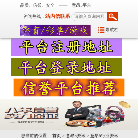
品质、信誉、安全 —— 意昂5平台
站内信联系
咨询热线：
导航栏
您当前的位置：
首页
>
意昂5资讯
>
意昂5行业资讯