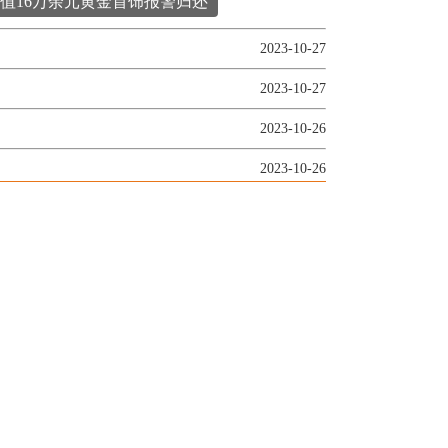
价值16万余元黄金首饰报警归还
2023-10-27
2023-10-27
2023-10-26
2023-10-26