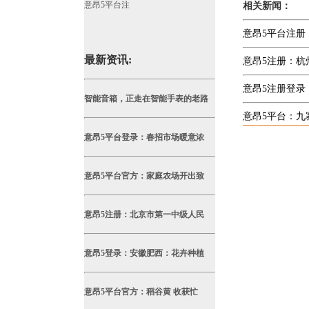
意昂5平台注
相关新闻：
意昂5平台注册
最新资讯:
意昂5注册：杭
意昂5注册登录
智能音箱，正走在智能手表的老路
意昂5平台：九
意昂5平台登录：春招市场暖意浓
意昂5平台官方：家庭农场开出致
意昂5注册：北京市第一中级人民
意昂5登录：安徽肥西：花卉种植
意昂5平台官方：稻谷黄 收获忙