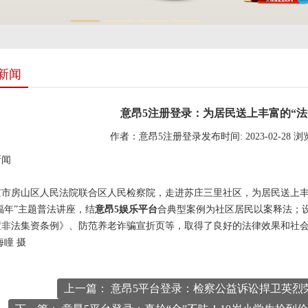
新闻
意昂5注册登录：为居民送上丰富的“法
作者：意昂5注册登录
发布时间: 2023-02-28
浏
新闻
房山区人民法院联合区人民检察院，走进苏庄三里社区，为居民送上丰富
福年”主题普法讲座，结
意昂5娱乐平台
合典型案例为社区居民以案释法；设
置非法集资条例》、防范养老诈骗宣折页等，取得了良好的法律效果和社
瞳 摄
上一篇： 意昂5平台登录：检察公益诉讼捍卫英烈