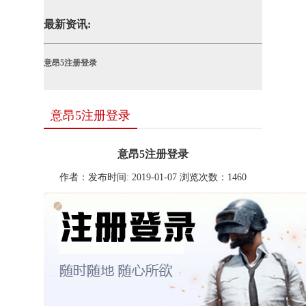
最新资讯:
意昂5注册登录
意昂5注册登录
意昂5注册登录
作者：
发布时间: 2019-01-07
浏览次数：
1460