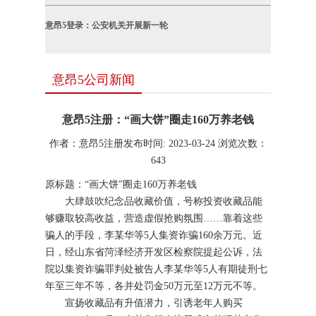
意昂5登录：公安机关开展新一轮
意昂5公司新闻
意昂5注册：“画大饼”圈走160万养老钱
作者：意昂5注册
发布时间: 2023-03-24
浏览次数：
643
原标题：“画大饼”圈走160万养老钱
大肆鼓吹纪念品收藏价值，号称投资收藏品能
够赚取较高收益，营造虚假抢购氛围……靠着这些
骗人的手段，李某华等5人集资诈骗160余万元。近
日，经山东省菏泽经济开发区检察院提起公诉，法
院以集资诈骗罪判处被告人李某华等5人有期徒刑七
年至三年不等，各并处罚金50万元至12万元不等。
宣扬收藏品有升值潜力，引诱老年人购买