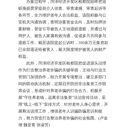
办案过程中，菏泽经济开发区检察院始终把追
赃挽损贯穿提前介入侦查、审查逮捕、审查起诉等
各环节，全力维护老年人合法权益。该院积极与公
安机关沟通协调，查明涉案资金去向，及时扣押涉
案财物，督促引导被告人主动退赃退赔，并通过与
辩护人、被告人家属有效沟通，促成多方共同参与
退赔工作。截至该院提起公诉时，160余万元集资款
已全部退还给被害人，最大限度维护被害人的财产
权益。
此外，菏泽经济开发区检察院把促进源头治理
作为打击整治养老诈骗的关键举措，主动与行业主
管部门加强协作，助力开展专项整治，建立多部门
间的联动执法机制，定期召开防控非法集资工作联
席会议，形成针对养老诈骗的打击合力。积极开
展“守住养老钱，远离非法集资”法治宣传活动，采
用“线上+线下”宣传方式，针对老年人身心需求，开
展释法说理工作，增强老年人识骗防骗意识和能
力，努力营造打击整治养老诈骗的社会氛围。(卢金
增 魏亚青 张淑芳)