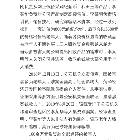
刚负责从网上低价采购纪念币、和田玉等产品，李
某华负责对公司产品制定高额售价，李某明负责培
训员工销售技巧、研究诈骗话术脚本。经过一系列
操作，一套进价为800元的纪念钞，后期会以3680元
的价格出售给老年人。随着各类价格虚高的收藏品
被老年人不断购买，三人吸收资金数额越来越大，
当众多被害人向公司提出回收产品的需求时，李某
明等人关闭公司并逃匿，收取的钱款大部分用于个
人消费。
2018年12月13日，公安机关立案侦查。因被害
者多为老年人，涉案金额高，社会影响大，菏泽经
济开发区检察院派员提前介入案件，从事实认定、
证据采集等多方面引导公安机关全面取证，厘清涉
案钱款去向。2019年8月20日，该院受理了公安机关
移送审查起诉的李某华等人集资诈骗案。经审查查
明，李某华等人以非法占有为目的，骗取老年人钱
款后逃匿，其行为已涉嫌集资诈骗罪。
160余万元集资款全部退还给被害人