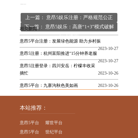
本文
意昂5平台
编辑发布，转载请注明出处
http://www.whatname.net/article/gongsixinwen/202.html
上一篇： 意昂5娱乐注册：严格规范公正
下一篇： 意昂5娱乐：高唐“1+3”模式破解
文明网络执法 营造天朗气清的网络生态
相关新闻：
信访难题
意昂5平台注册：发展绿色能源 助力乡村振
2023-10-27
意昂5注册：杭州富阳推进“15分钟养老服
2023-10-27
意昂5注册登录：四川安岳：柠檬丰收采
摘忙
2023-10-26
意昂5平台：九寨沟秋色美如画
2023-10-26
本站推荐：
意昂5平台
耀世平台
意昂5平台
世纪平台