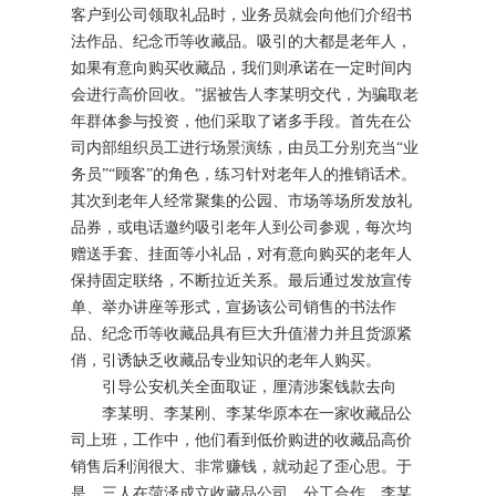
客户到公司领取礼品时，业务员就会向他们介绍书
法作品、纪念币等收藏品。吸引的大都是老年人，
如果有意向购买收藏品，我们则承诺在一定时间内
会进行高价回收。”据被告人李某明交代，为骗取老
年群体参与投资，他们采取了诸多手段。首先在公
司内部组织员工进行场景演练，由员工分别充当“业
务员”“顾客”的角色，练习针对老年人的推销话术。
其次到老年人经常聚集的公园、市场等场所发放礼
品券，或电话邀约吸引老年人到公司参观，每次均
赠送手套、挂面等小礼品，对有意向购买的老年人
保持固定联络，不断拉近关系。最后通过发放宣传
单、举办讲座等形式，宣扬该公司销售的书法作
品、纪念币等收藏品具有巨大升值潜力并且货源紧
俏，引诱缺乏收藏品专业知识的老年人购买。
引导公安机关全面取证，厘清涉案钱款去向
李某明、李某刚、李某华原本在一家收藏品公
司上班，工作中，他们看到低价购进的收藏品高价
销售后利润很大、非常赚钱，就动起了歪心思。于
是，三人在菏泽成立收藏品公司，分工合作，李某