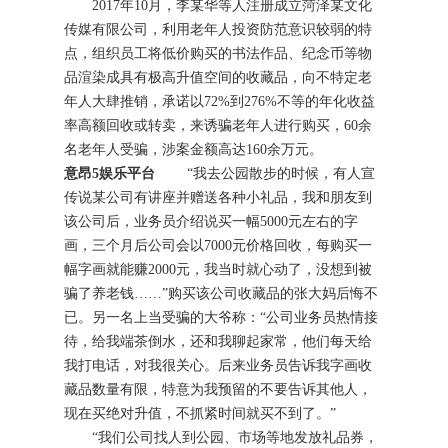
2017年10月，李某华等人注册成立菏泽某文化
传媒有限公司，利用老年人投资防范意识较弱的特
点，组织员工将低价购买的书法作品、纪念币等物
品渲染成具有极高升值空间的收藏品，向不特定老
年人大肆推销，承诺以72%到276%不等的年化收益
率高额回收或转卖，来诱骗老年人进行购买，60余
名老年人受骗，涉案金额高达160余万元。
意昂5娱乐平台
“我去公园散步的时候，有人宣
传说某公司有讲座并赠送各种小礼品，我和朋友到
该公司后，业务员介绍说买一幅5000元左右的字
画，三个月后公司会以7000元价格回收，每购买一
幅字画就能赚2000元，我当时就心动了，没想到被
骗了养老钱……”购买该公司收藏品的张大妈后悔不
已。另一名上当受骗的大爷称：“公司业务员热情接
待，给我端茶倒水，还和我聊起家常，他们每天给
我打电话，对我很关心。后来业务员告诉我字画收
藏品数量有限，特意为我预留的不要告诉其他人，
现在买绝对升值，不抓紧时间就买不到了。”
“我们公司找人到公园、市场等地发放礼品券，