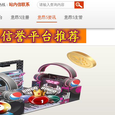
站内信联系
热线：
台
意昂5注册
意昂5资讯
意昂5主管