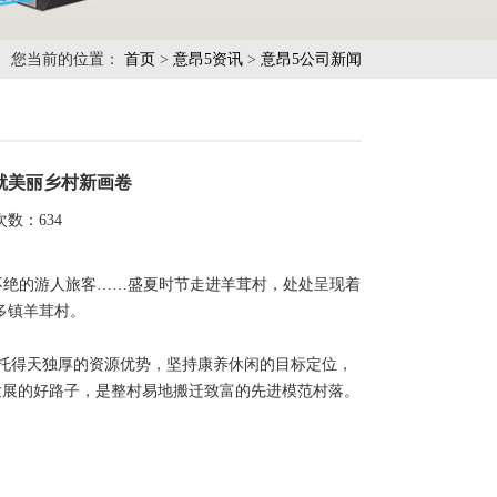
您当前的位置：
首页
>
意昂5资讯
>
意昂5公司新闻
就美丽乡村新画卷
次数：
634
不绝的游人旅客……盛夏时节走进羊茸村，处处呈现着
多镇羊茸村。
依托得天独厚的资源优势，坚持康养休闲的目标定位，
发展的好路子，是整村易地搬迁致富的先进模范村落。