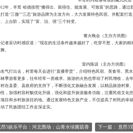
羊茸村内错落有致的藏式民居
2年，羊茸·哈德按照“搬得出、留得住、能发展、可致富”的思路，通
打造“三微”“三态”旅游品牌为主攻方向，大力发展特色民宿。并配套打
、上台阶，实现了“富、治、强”三个转变。
篝火晚会（主办方供图)
者采访时感叹道：“现在的生活条件越来越好了，吃穿不愁，大家的精神
庄舞。
室内陈设（主办方供图）
气打出去，村里每天会进行“直播带货”，介绍特色民宿、美食等。黑水
林季游客更多，往年经常一房难求。旅游的火热也带动了村民增收，去年羊
在县委、县政府的支持下，不断强化文旅融合发展，以精品旅游村寨、
动性，加强村容村貌优化升级，强化和提升旅游服务功能，注重民俗文化
业项目和乡村旅游目的地。通过发展特色文旅产业，不仅提高了村民的幸
推动了民族团结工作走深走实。
意昂5娱乐平台：河北围场：山青水绿菌菇香
下一篇： 意昂