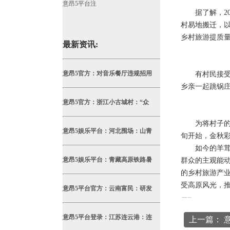
意昂5平台注
据了解，201
村易地搬迁，以
乡村旅游提质量
最新资讯:
意昂5官方：对音乐餐厅违规招用
有村民接受记
乡亲一起跳锅
意昂5官方：浙江小古城村：“众
为将村子的名
意昂5娱乐平台：河北围场：山青
旬开始，金秋彩
如今的羊茸村
意昂5娱乐平台：青藏高原铁路暑
群众的主观能
的乡村旅游产
受高原风光，
意昂5平台官方：云南富民：研发
本文
意昂5平台
编辑发布，转载请注明出处
http://www.whatname.net/index.php/article/gongsixinwen/425.html
意昂5平台登录：江苏连云港：连
上一篇： 