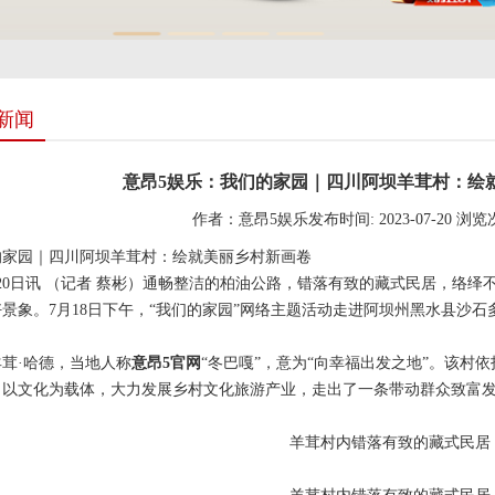
新闻
意昂5娱乐：我们的家园｜四川阿坝羊茸村：绘
作者：意昂5娱乐
发布时间: 2023-07-20
浏览
的家园｜四川阿坝羊茸村：绘就美丽乡村新画卷
0日讯 （记者 蔡彬）通畅整洁的柏油公路，错落有致的藏式民居，络绎
景象。7月18日下午，“我们的家园”网络主题活动走进阿坝州黑水县沙石
·哈德，当地人称
意昂5官网
“冬巴嘎”，意为“向幸福出发之地”。该村
，以文化为载体，大力发展乡村文化旅游产业，走出了一条带动群众致富
羊茸村内错落有致的藏式民居