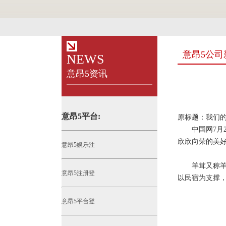
意昂5公司
NEWS
意昂5资讯
意昂5平台:
原标题：我们
中国网7月2
欣欣向荣的美好
意昂5娱乐注
羊茸又称羊茸
意昂5注册登
以民宿为支撑
意昂5平台登