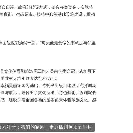
过群众自筹、政府补贴等方式，整合各类资金，实施整
造美食街、生态超市、接待中心等基础设施建设，推动
面貌也都焕然一新。”每天他最爱做的事就是与邻里
县文化体育和旅游局工作人员南卡生介绍，从九月下
茸村人均年收入达到2.7万元。
幸福美丽家园为基础，依托民生项目建设，充分调动
挖掘与展示，培育出了文化突出、特色鲜明、设施配套
福感，还吸引着全国各地的游客前来体验藏族文化、感
5官方注册：我们的家园｜走近四川阿坝五里村