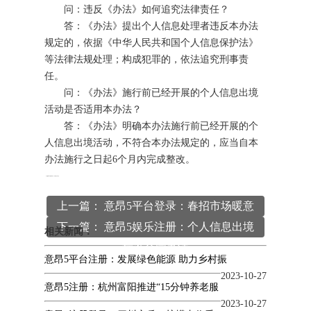
问：违反《办法》如何追究法律责任？
答：《办法》提出个人信息处理者违反本办法
规定的，依据《中华人民共和国个人信息保护法》
等法律法规处理；构成犯罪的，依法追究刑事责
任。
问：《办法》施行前已经开展的个人信息出境
活动是否适用本办法？
答：《办法》明确本办法施行前已经开展的个
人信息出境活动，不符合本办法规定的，应当自本
办法施行之日起6个月内完成整改。
本文
意昂5平台
编辑发布，转载请注明出处
http://www.whatname.net/article/gongsixinwen/148.html
上一篇： 意昂5平台登录：春招市场暖意
下一篇： 意昂5娱乐注册：个人信息出境
浓
相关新闻：
标准合同办法
意昂5平台注册：发展绿色能源 助力乡村振
2023-10-27
意昂5注册：杭州富阳推进“15分钟养老服
2023-10-27